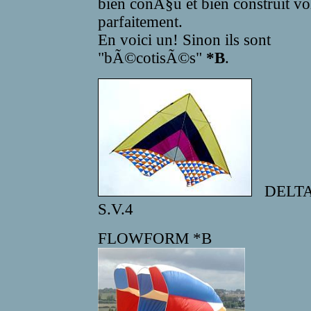
bien conÃ§u et bien construit vo
parfaitement.
En voici un! Sinon ils sont
"bÃ©cotisÃ©s"
*B
.
DELT
S.V.4
FLOWFORM *B